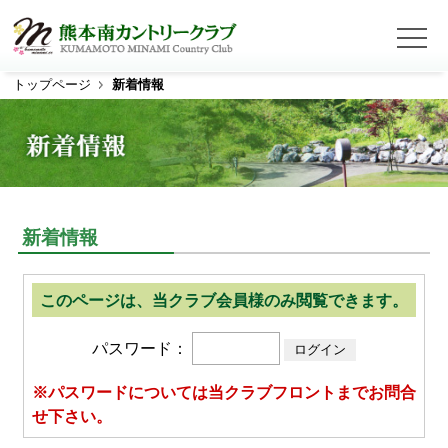
トップページ
新着情報
ホーム
コース紹介
コース概要
コース全景
アウトコース
インコース
新着情報
クラブのご案内
プレー料金
このページは、当クラブ会員様のみ閲覧できます。
アクセス
パスワード：
※パスワードについては当クラブフロントまでお問合
Web予約
せ下さい。
クラブ競技・オープンコンペ日程