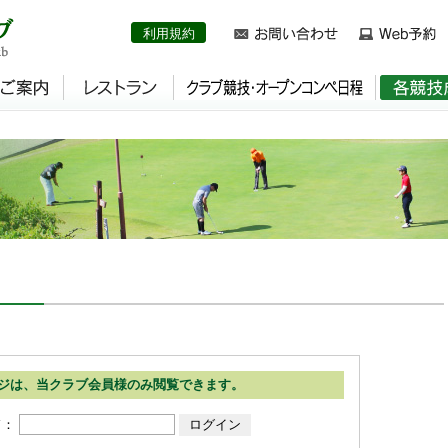
利用規約
ジは、当クラブ会員様のみ閲覧できます。
ド：