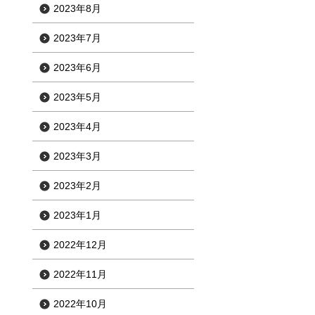
2023年8月
2023年7月
2023年6月
2023年5月
2023年4月
2023年3月
2023年2月
2023年1月
2022年12月
2022年11月
2022年10月