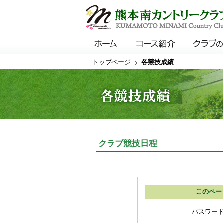
トップページ
各競技成績
クラブ競技日程
このペー
パスワー