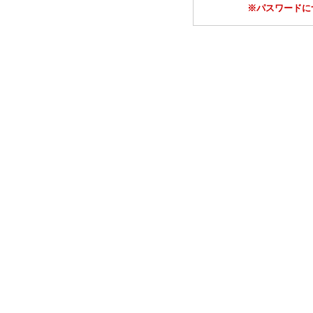
※パスワードに