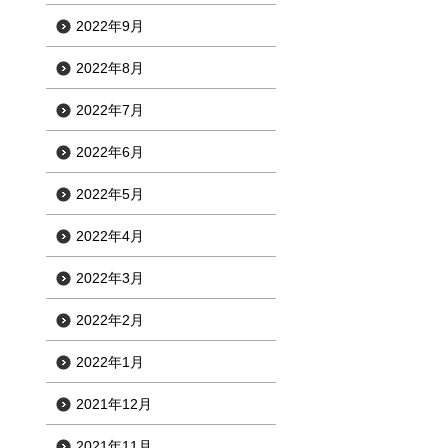
2022年9月
2022年8月
2022年7月
2022年6月
2022年5月
2022年4月
2022年3月
2022年2月
2022年1月
2021年12月
2021年11月