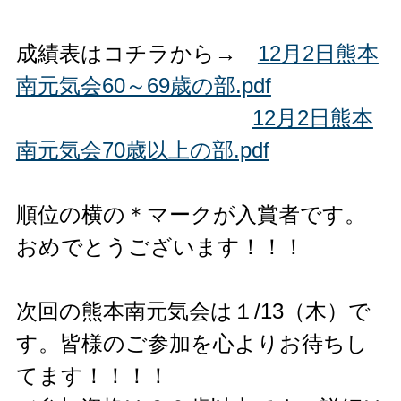
各競技成績
成績表はコチラから→
12月2日熊本
南元気会60～69歳の部.pdf
レストラン
12月2日熊本
サザンクラブ
南元気会70歳以上の部.pdf
新着情報
順位の横の＊マークが入賞者です。
スタッフブログ
おめでとうございます！！！
お問い合わせ
利用規約
次回の熊本南元気会は１/13（木）で
す。皆様のご参加を心よりお待ちし
サイトマップ
てます！！！！
プライバシーポリシー