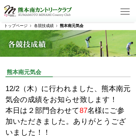
トップページ
各競技成績
熊本南元気会
ホーム
コース紹介
コース概要
コース全景
アウトコース
インコース
熊本南元気会
クラブのご案内
12/2（木）に行われました、熊本南元
プレー料金
気会の成績をお知らせ致します！
アクセス
本日は２部門合わせて
87
名様にご参
Web予約
加いただきました。ありがとうござ
いました！！
クラブ競技・オープンコンペ日程