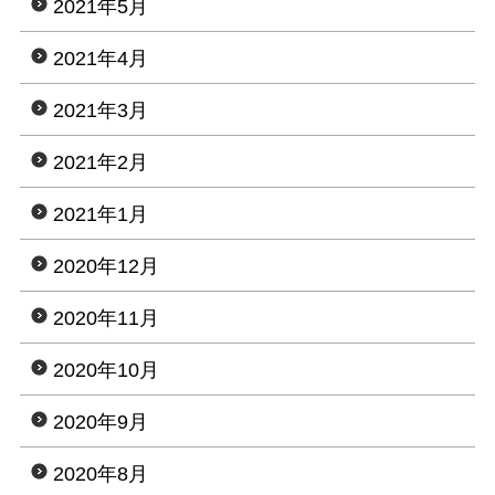
2021年5月
2021年4月
2021年3月
2021年2月
2021年1月
2020年12月
2020年11月
2020年10月
2020年9月
2020年8月