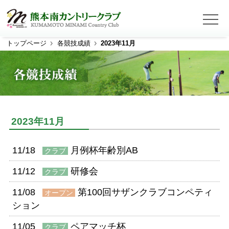
トップページ
各競技成績
2023年11月
ホーム
コース紹介
コース概要
コース全景
アウトコース
インコース
2023年11月
クラブのご案内
11/18
月例杯年齢別AB
プレー料金
クラブ
11/12
研修会
クラブ
アクセス
11/08
第100回サザンクラブコンペティ
オープン
Web予約
ション
11/05
ペアマッチ杯
クラブ競技・オープンコンペ日程
クラブ