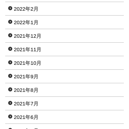
2022年2月
2022年1月
2021年12月
2021年11月
2021年10月
2021年9月
2021年8月
2021年7月
2021年6月