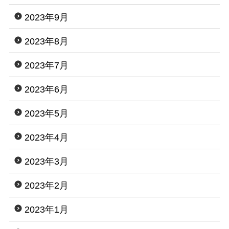
2023年9月
2023年8月
2023年7月
2023年6月
2023年5月
2023年4月
2023年3月
2023年2月
2023年1月