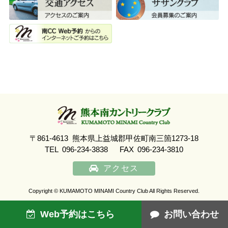
〒861-4613
熊本県上益城郡甲佐町南三箇1273-18
TEL
096-234-3838
FAX
096-234-3810
アクセス
Copyright © KUMAMOTO MINAMI Country Club All Rights Reserved.
Web予約はこちら
お問い合わせ