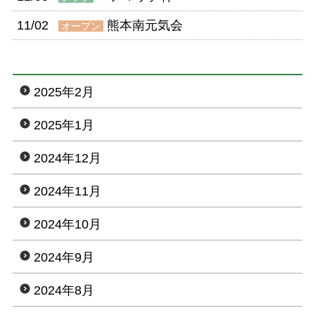
11/02
熊本南元気会
オープン
各競技成績
レストラン
2025年2月
サザンクラブ
2025年1月
新着情報
2024年12月
スタッフブログ
2024年11月
お問い合わせ
2024年10月
利用規約
2024年9月
サイトマップ
2024年8月
プライバシーポリシー