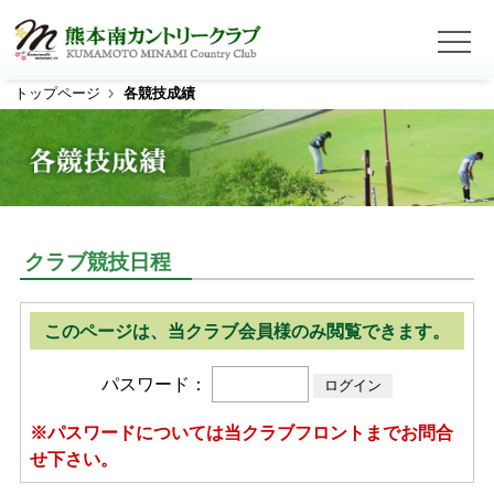
トップページ
各競技成績
ホーム
コース紹介
コース概要
コース全景
アウトコース
インコース
クラブ競技日程
クラブのご案内
プレー料金
このページは、当クラブ会員様のみ閲覧できます。
アクセス
パスワード：
※パスワードについては当クラブフロントまでお問合
Web予約
せ下さい。
クラブ競技・オープンコンペ日程